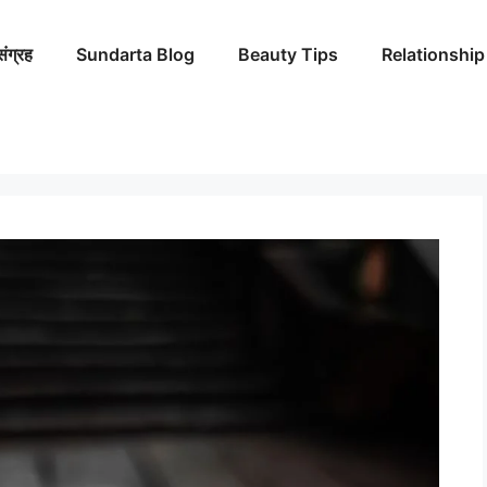
संग्रह
Sundarta Blog
Beauty Tips
Relationship