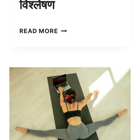
विश्लेषण
भारत
READ MORE
में
बढ़ती
स्वास्थ्य
चुनौतियाँ:
एक
गंभीर
विश्लेषण