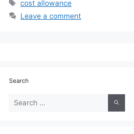
Tags
cost allowance
Leave a comment
Search
Search
for: