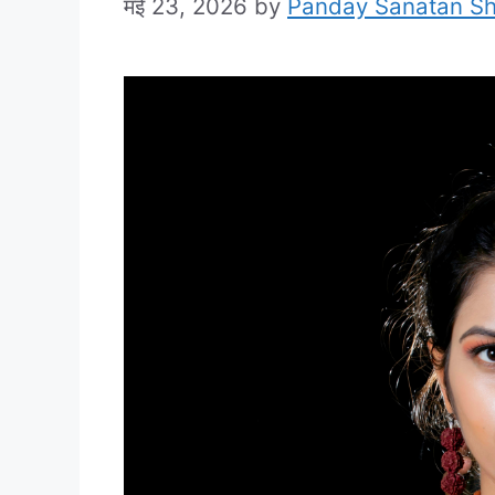
मई 23, 2026
by
Panday Sanatan S