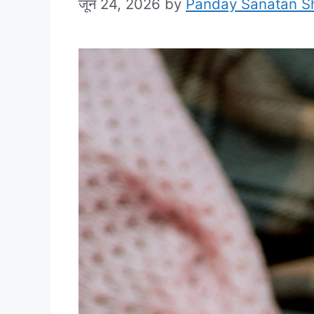
जून 24, 2026
by
Panday Sanatan S