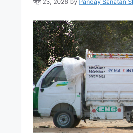
जून 23, 2026
by
Panday Sanatan 