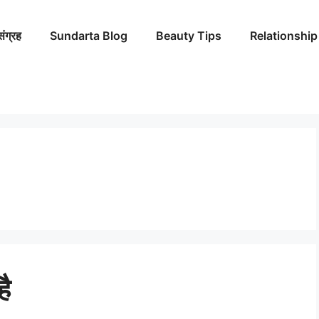
संग्रह
Sundarta Blog
Beauty Tips
Relationship
है