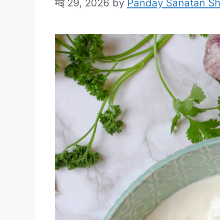
मई 29, 2026
by
Panday Sanatan S