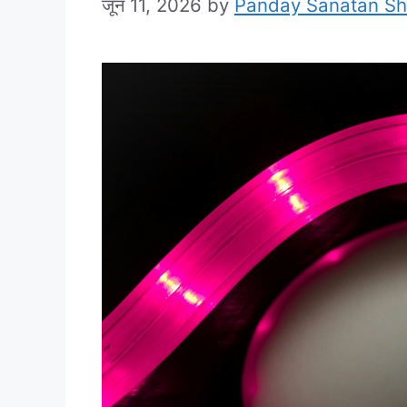
जून 11, 2026
by
Panday Sanatan S