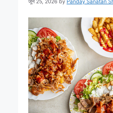
जून 25, 2026
by
Panday Sanatan S