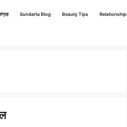
संग्रह
Sundarta Blog
Beauty Tips
Relationship
थल