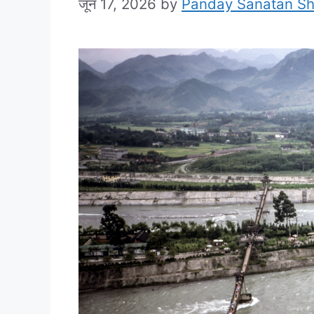
जून 17, 2026
by
Panday Sanatan S