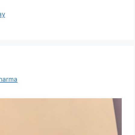
ay
Sharma