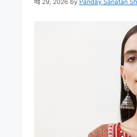
मई 29, 2026
by
Panday Sanatan S