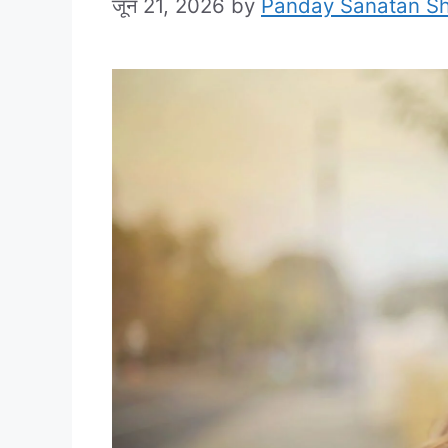
जून 21, 2026
by
Panday Sanatan S