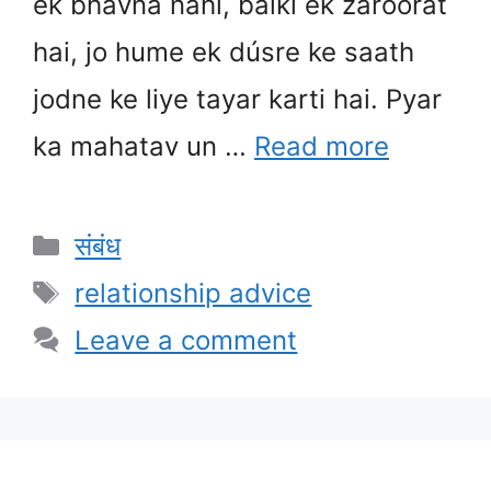
ek bhavna nahi, balki ek zaroorat
hai, jo hume ek dúsre ke saath
jodne ke liye tayar karti hai. Pyar
ka mahatav un …
Read more
Categories
संबंध
Tags
relationship advice
Leave a comment