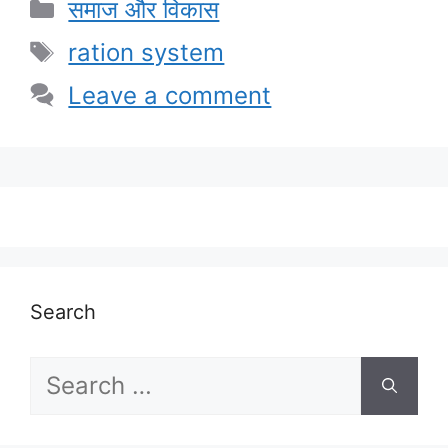
Categories
समाज और विकास
Tags
ration system
Leave a comment
Search
Search
for: