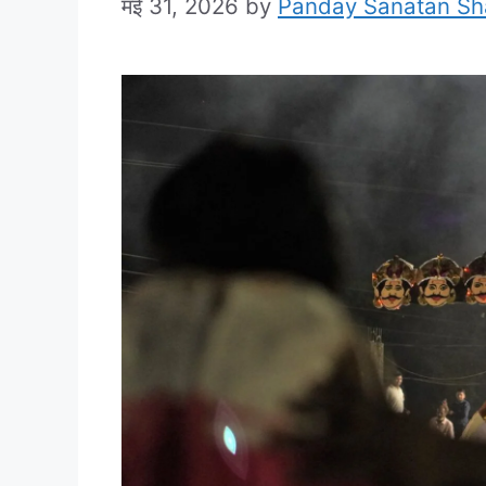
मई 31, 2026
by
Panday Sanatan S