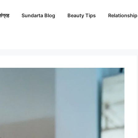
संग्रह
Sundarta Blog
Beauty Tips
Relationship