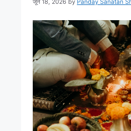
जून 18, 2026
by
Panday Sanatan S