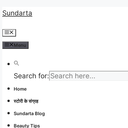
Skip
Sundarta
to
Menu
content
Menu
Search for:
Home
स्टोरी के संग्रह
Sundarta Blog
Beauty Tips