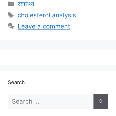
Categories
स्वास्थ्य
Tags
cholesterol analysis
Leave a comment
Search
Search
for: