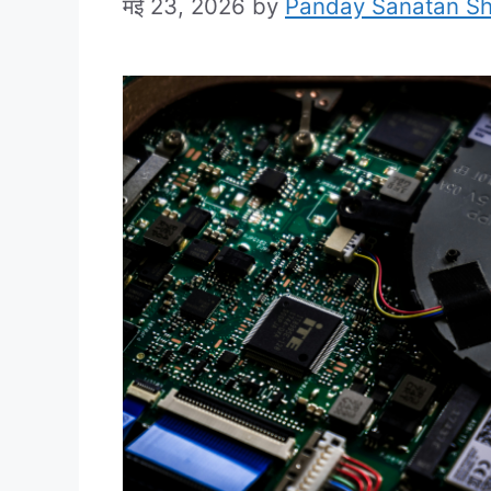
मई 23, 2026
by
Panday Sanatan S