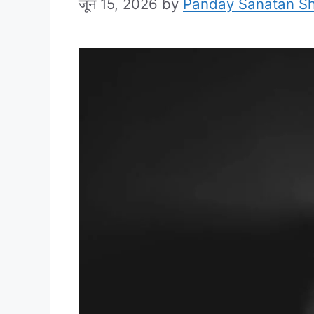
जून 15, 2026
by
Panday Sanatan S