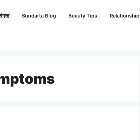
संग्रह
Sundarta Blog
Beauty Tips
Relationship
ymptoms