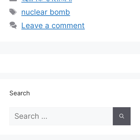
Tags
nuclear bomb
Leave a comment
Search
Search
for: