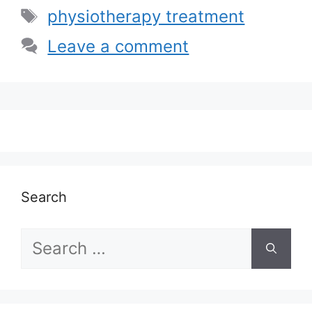
Tags
physiotherapy treatment
Leave a comment
Search
Search
for: