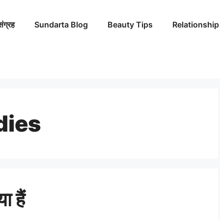
संग्रह
Sundarta Blog
Beauty Tips
Relationship
dies
 हैं