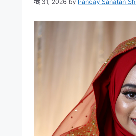
मई 31, 2026
by
Panday Sanatan S