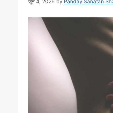
जून 4, 2026
by
Panday Sanatan Sh