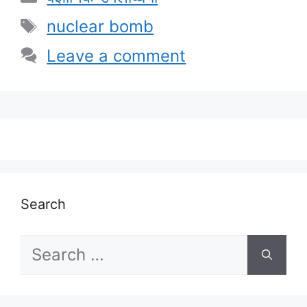
Tags
nuclear bomb
Leave a comment
Search
Search
for: