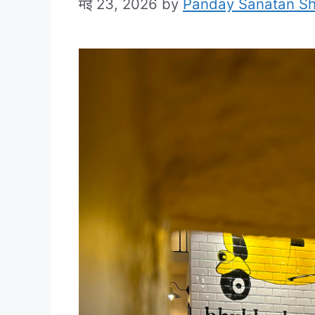
मई 23, 2026
by
Panday Sanatan S