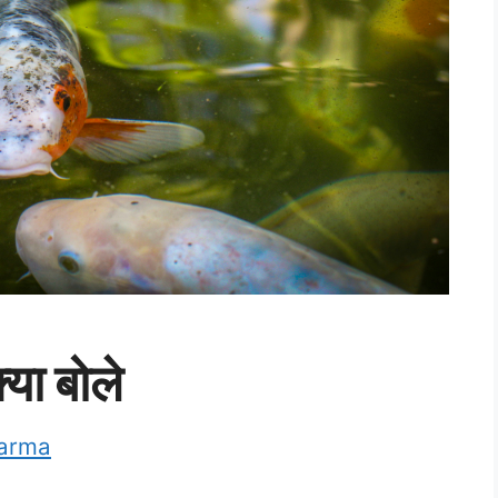
्या बोले
harma