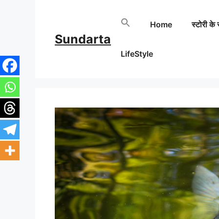
Skip
Home
स्टोरी के 
to
Sundarta
content
LifeStyle