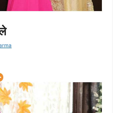
ले
harma