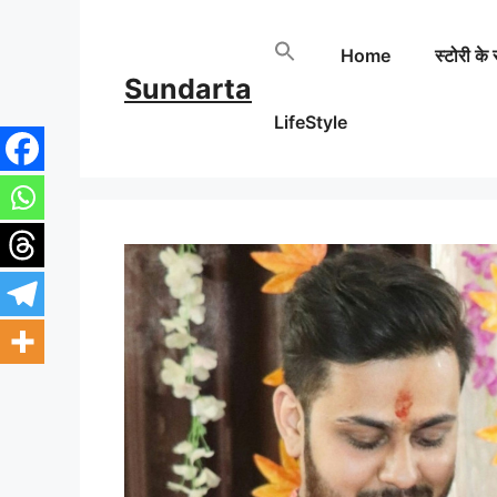
Skip
Home
स्टोरी के 
to
Sundarta
content
LifeStyle