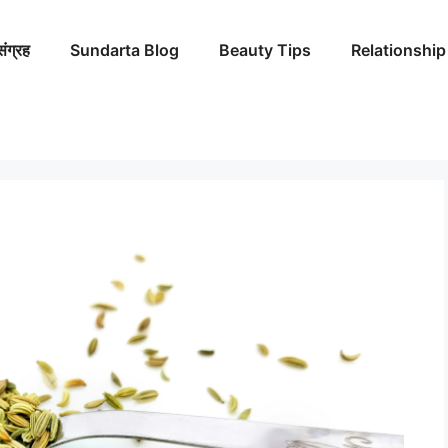
संग्रह
Sundarta Blog
Beauty Tips
Relationship