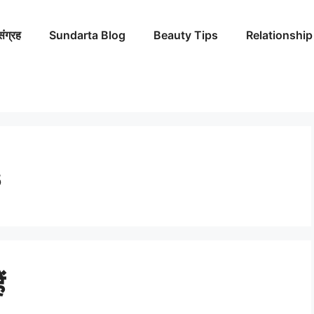
संग्रह
Sundarta Blog
Beauty Tips
Relationship
s
ं