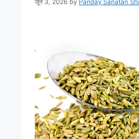
जून 3, 2026
by
Panday Sanatan S