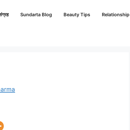
संग्रह
Sundarta Blog
Beauty Tips
Relationship
harma