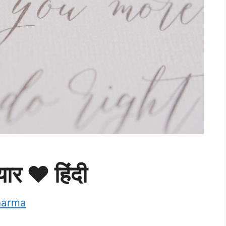
यार ❤ हिंदी
harma