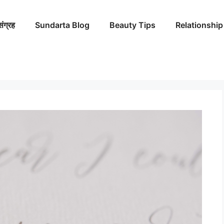
संग्रह
Sundarta Blog
Beauty Tips
Relationship